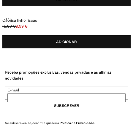
CAMISA LINHO RISCAS
Camisa linho riscas
15,99 €
9,99 €
Preço inicial riscado [15,99 € ]
Preço atual [9,99 € ]
ADICIONAR
Receba promoções exclusivas, vendas privadas e as últimas
novidades
E-mail
SUBSCREVER
Ao subscrever-se, confirma que leu a
Política de Privacidade
.