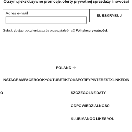
Otrzymuj ekskluzywne promocje, oferty prywatnej sprzedaży i nowości
Adres e-mail
SUBSKRYBUJ
Subskrybując, potwierdzasz, że przeczytałeś(-aś)
Politykę prywatności
.
POLAND
INSTAGRAM
FACEBOOK
YOUTUBE
TIKTOK
SPOTIFY
PINTEREST
X
LINKEDIN
GO
SZCZEGÓLNE DATY
ODPOWIEDZIALNOŚĆ
KLUB MANGO LIKES YOU