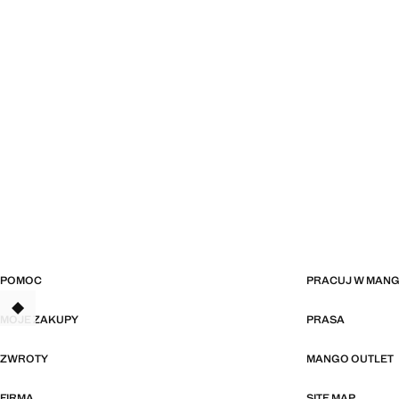
POMOC
PRACUJ W MAN
TANT
MOJE ZAKUPY
PRASA
ZWROTY
MANGO OUTLET
FIRMA
SITE MAP