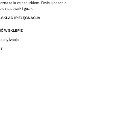
yczna talia ze sznurkiem. Dwie kieszenie
cie na suwak i guzik
 SKŁAD I PIELĘGNACJA
Ć W SKLEPIE
stylizacje, ubrania i trendy
a stylizacje
NT