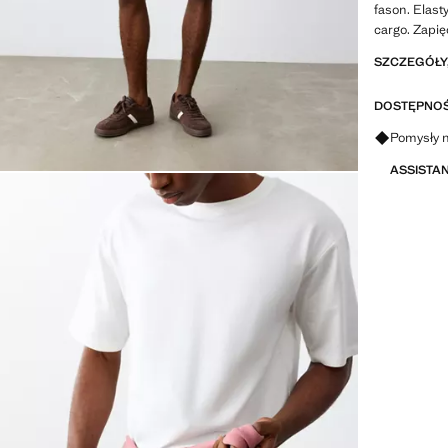
fason. Elast
cargo. Zapię
SZCZEGÓŁY,
DOSTĘPNOŚ
Zapytaj o 
Pomysły n
ASSISTA