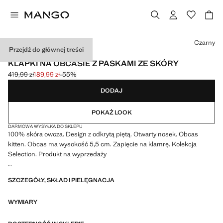
Wybierz kolor
Czarny
Przejdź do głównej treści
SELECTION
KLAPKI NA OBCASIE Z PASKAMI ZE SKÓRY
419,99 zł
189,99 zł
-55%
Skreślona cena początkowa [419,99 zł ]
Aktualna cena [189,99 zł ]
DODAJ
POKAŻ LOOK
DARMOWA WYSYŁKA DO SKLEPU
100% skóra owcza. Design z odkrytą piętą. Otwarty nosek. Obcas
kitten. Obcas ma wysokość 5,5 cm. Zapięcie na klamrę. Kolekcja
Selection. Produkt na wyprzedaży
Gama wyrafinowanych ubrań, uszytych z wysokiej jakości materiałów,
SZCZEGÓŁY, SKŁAD I PIELĘGNACJA
aby zbudować kobiecą i współczesną garderobę
WYMIARY