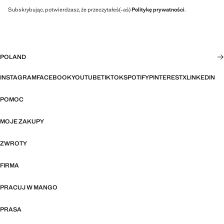
Subskrybując, potwierdzasz, że przeczytałeś(-aś)
Politykę prywatności
.
POLAND
INSTAGRAM
FACEBOOK
YOUTUBE
TIKTOK
SPOTIFY
PINTEREST
X
LINKEDIN
POMOC
MOJE ZAKUPY
ZWROTY
FIRMA
PRACUJ W MANGO
PRASA