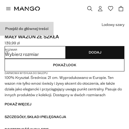
Wybierz kolor
Lodowy szary
Przejdź do głównej treści
MADE IN PORTUGAL
MAŁY WAZON ZE SZKŁA
139,99 zł
Aktualna cena [139,99 zł ]
ROZMIAR
DODAJ
Wybierz rozmiar
POKAŻ LOOK
DARMOWA WYSYŁKA DO SKLEPU
100% Kryształ. Średnica: 21 cm. Wyprodukowano w Europie. Ten
wazon nie tylko wnosi świeży i żywy akcent do otoczenia, ale także
działa jako elegancki i przyciągający uwagę punkt centralny. Pasuje do
innych produktów z kolekcji. Dostępny w dwóch rozmiarach
POKAŻ WIĘCEJ
SZCZEGÓŁY, SKŁAD I PIELĘGNACJA