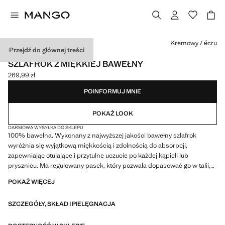
Wybierz kolor
Kremowy / écru
Przejdź do głównej treści
420 G/M2 / MADE IN PORTUGAL
SZLAFROK Z MIĘKKIEJ BAWEŁNY
269,99 zł
Aktualna cena [269,99 zł ]
POINFORMUJ MNIE
POKAŻ LOOK
DARMOWA WYSYŁKA DO SKLEPU
100% bawełna. Wykonany z najwyższej jakości bawełny szlafrok
wyróżnia się wyjątkową miękkością i zdolnością do absorpcji,
zapewniając otulające i przytulne uczucie po każdej kąpieli lub
prysznicu. Ma regulowany pasek, który pozwala dopasować go w talii,
oferując spersonalizowany fason i bezpieczne dopasowanie.
POKAŻ WIĘCEJ
Najwyższa jakość. Przyjemna tekstura. Dostępne w różnych kolorach.
Pasuje do innych produktów z kolekcji. Dwie naszywane kieszenie z
SZCZEGÓŁY, SKŁAD I PIELĘGNACJA
przodu. Wiązanie na wysokości bioder. Duża absorpcja i oddychalność
dla szybkiego suszenia. Gramatura: 450 g/m2. Szeroki wybór kolorów.