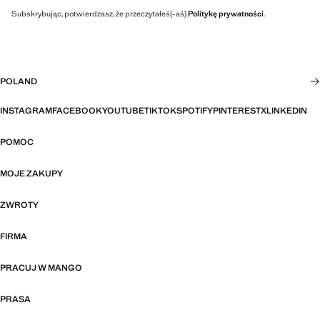
Subskrybując, potwierdzasz, że przeczytałeś(-aś)
Politykę prywatności
.
POLAND
INSTAGRAM
FACEBOOK
YOUTUBE
TIKTOK
SPOTIFY
PINTEREST
X
LINKEDIN
POMOC
MOJE ZAKUPY
ZWROTY
FIRMA
PRACUJ W MANGO
PRASA