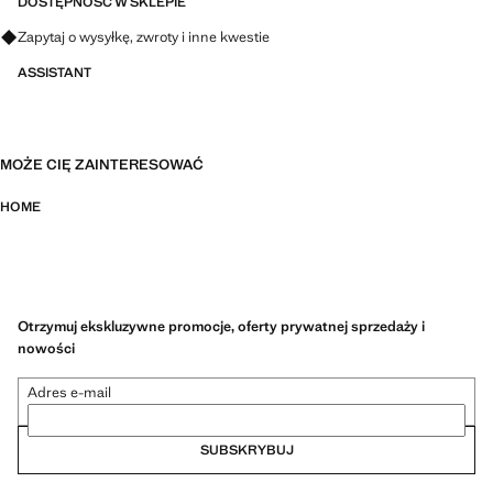
Gramatura 420 g/m2 zapewnia dobrą chłonność i jakość
DOSTĘPNOŚĆ W SKLEPIE
Zapytaj o wysyłkę, zwroty i inne kwestie
ASSISTANT
MOŻE CIĘ ZAINTERESOWAĆ
HOME
Otrzymuj ekskluzywne promocje, oferty prywatnej sprzedaży i
nowości
Adres e-mail
SUBSKRYBUJ