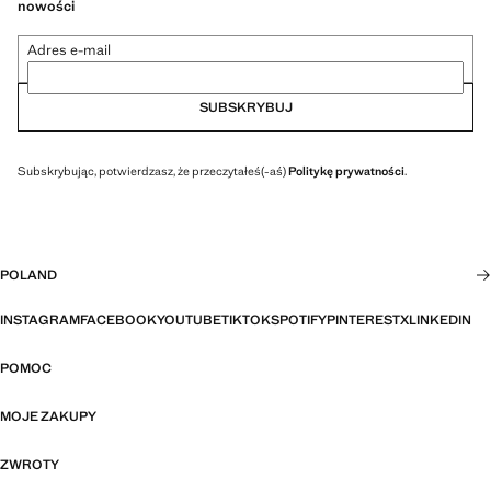
nowości
Adres e-mail
SUBSKRYBUJ
Subskrybując, potwierdzasz, że przeczytałeś(-aś)
Politykę prywatności
.
POLAND
INSTAGRAM
FACEBOOK
YOUTUBE
TIKTOK
SPOTIFY
PINTEREST
X
LINKEDIN
POMOC
MOJE ZAKUPY
ZWROTY