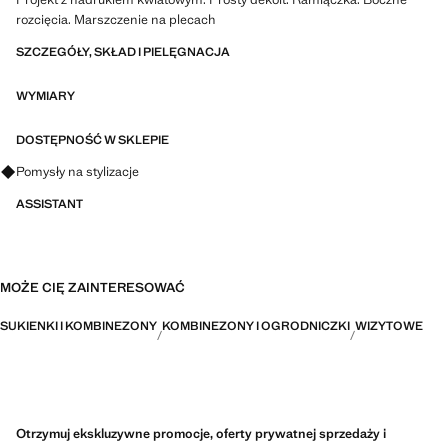
rozcięcia. Marszczenie na plecach
SZCZEGÓŁY, SKŁAD I PIELĘGNACJA
WYMIARY
DOSTĘPNOŚĆ W SKLEPIE
Zapytaj o stylizacje, ubrania i trendy
Pomysły na stylizacje
ASSISTANT
MOŻE CIĘ ZAINTERESOWAĆ
SUKIENKI I KOMBINEZONY
KOMBINEZONY I OGRODNICZKI
WIZYTOWE
Otrzymuj ekskluzywne promocje, oferty prywatnej sprzedaży i