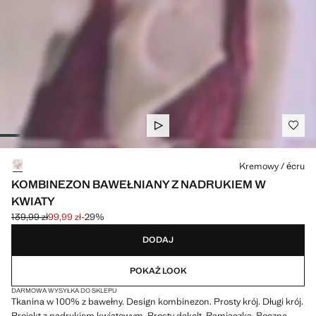
Wybierz kolor
Kremowy / écru
KOMBINEZON BAWEŁNIANY Z NADRUKIEM W
KWIATY
139,99 zł
99,99 zł
-29%
Skreślona cena początkowa [139,99 zł ]
Aktualna cena [99,99 zł ]
DODAJ
POKAŻ LOOK
DARMOWA WYSYŁKA DO SKLEPU
Tkanina w 100% z bawełny. Design kombinezon. Prosty krój. Długi krój.
Projekt z nadrukiem kwiatowym. Prosty dekolt. Ramiączka. Boczne