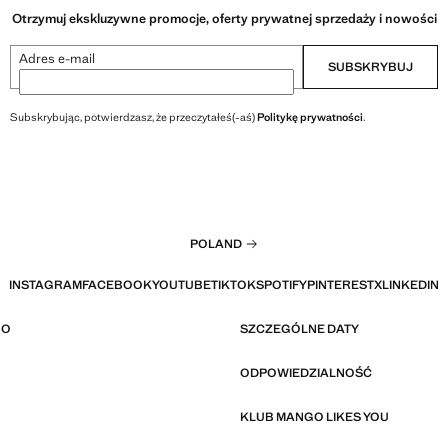
Otrzymuj ekskluzywne promocje, oferty prywatnej sprzedaży i nowości
Adres e-mail
SUBSKRYBUJ
Subskrybując, potwierdzasz, że przeczytałeś(-aś)
Politykę prywatności
.
POLAND
INSTAGRAM
FACEBOOK
YOUTUBE
TIKTOK
SPOTIFY
PINTEREST
X
LINKEDIN
GO
SZCZEGÓLNE DATY
ODPOWIEDZIALNOŚĆ
KLUB MANGO LIKES YOU