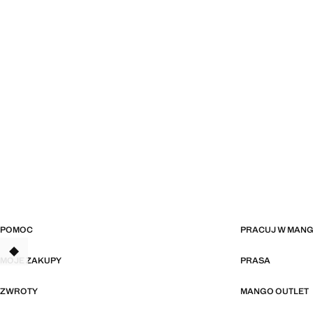
POMOC
PRACUJ W MAN
TANT
MOJE ZAKUPY
PRASA
ZWROTY
MANGO OUTLET