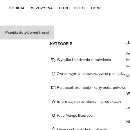
KOBIETA
MĘŻCZYZNA
TEEN
DZIECI
HOME
Przejdź do głównej treści
J
KATEGORIE
Ba
Wysyłka i śledzenie zamówienia
ko
od
Zwrot i wymiana towaru, zwrot pieniędzy
Ma
Płatności, promocje i karty podarunkowe
W
Informacja o rozmiarach i produktach
J
Klub Mango likes you
Ni
Dane osobowe i komunikacja