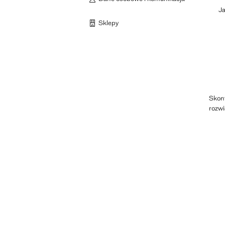
J
Sklepy
Skont
rozwi