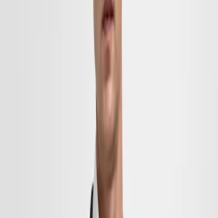
KOSZULE
BIŻUTERIA
OBUWIE
TOREBKI