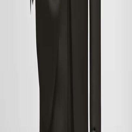
wyprzedaży!
Artykuły wyprzedażowe dla dzieci
Niezależnie od tego, czy są ciekawe mody, czy wciąż nie określiły
swojego stylu, skorzystanie z wyprzedaży dla dzieci pozwoli również
zaoszczędzić sporo pieniędzy. Biorąc pod uwagę, jak szybko rosną,
możliwość aktualizacji ich garderoby w przystępnej cenie to dobre
uczucie. Szukasz ubrań dla dziewczynek? Wśród naszych
sukienek
w wyprzedaży znajdują się urocze, wygodne i naprawdę ładne
modele, które można nosić podczas przygód. Nie przegap też
podstawowych ubrań idealnych do noszenia na co dzień. Jeśli
szukasz ubrań dla chłopców, po powrocie do domu z wycieczki na
wyprzedaż w którejkolwiek z tych
bluz
, nie będą chcieli jej zdjąć!
Również
koszulki
gładkie lub z nadrukiem będą im towarzyszyć
podczas zabawy.
Must-have dla mężczyzn na