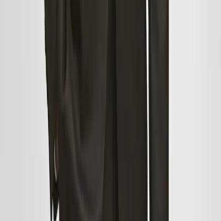
Artykuły wyprzedażowe
dla kobiet
Kobieca garderoba ma zdolność do odkrywania siebie na nowo w
każdym sezonie. Szukasz sukienek na wyprzedaży? Jednym z
głównych celów może być
sukienka z dzianiny
: ładna, ciepła i
uniwersalna do noszenia w biurze lub na kolacji z przyjaciółmi. Jeśli
zależy Ci na torebce w wyprzedażowej cenie, wybierz tę
mini-
torebkę
, która wpadła Ci w oko od tygodni, lub postaw na
bezpieczną torbę typu shopper. W przypadku obuwia, kup sobie
wysokie buty i skreśl je z listy wyprzedaży. Misja zakończona!
Artykuły wyprzedażowe dla mężczyzn
Czas obalić mit, że tylko kobiety chodzą na zakupy. Mężczyźni
również korzystają z wyprzedaży i rabatów, aby nosić najnowsze
trendy. Spośród wszystkich męskich ubrań na wyprzedażach,
zdecydowanie wybierz płaszcze szyte na miarę, aby dopasować je
do każdej okazji. I tak, to także moment na zakup garnituru na