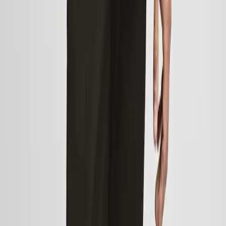
TENISÓWKI
PASKI
ODKRYJ NASZE LINIE
MANGO KOBIETA
MANGO MEZCZYZNA
MANGO TEEN
MANGO DZIECI
MANGO HOME