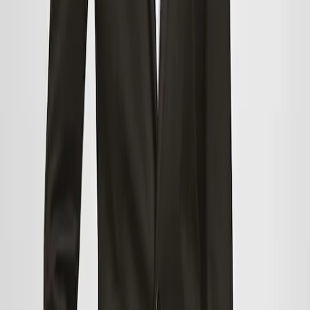
Okres wyprzedaży może niektórych przytłoczyć: "Co powinienem
kupić? Gdzie? Czy zostanie coś w moim rozmiarze?". Bez wątpienia
podczas tych dwóch miesięcy, w których konsumenci otrzymują tak
wiele zachęt, ważne jest, aby opracować plan zakupu zarówno
rzeczy, których potrzebujemy, jak i tych "miłości od pierwszego
wejrzenia" w inteligentny sposób. Chcesz odnieść sukces podczas
zimowych wyprzedaży? Postępuj zgodnie z tymi wskazówkami, a
odniesiesz sukces:
1. Przede wszystkim zrób listę odzieży i akcesoriów, których
naprawdę potrzebujesz. Nie możesz pozwolić, aby wyprzedaże w
2020 roku ominęły Cię bez ich zdobycia.
2.Pamiętasz te raczej droższe zimowe ubrania, o których
wspominaliśmy wcześniej? Nadszedł czas, aby odnowić swoje
sezonowe niezbędniki:
pluszowy płaszcz
dla niej, wełniany płaszcz
dla niego i
pikowany płaszcz
dla najmłodszych.
3.Czy musisz wkrótce kupić komuś prezent? Skorzystaj z okazji i
spraw komuś stylowy prezent, który będzie mógł nosić w tym
sezonie.
4. Kiedy jesteś w sklepie, nie daj się zwieść nieobliczalnemu
zachowaniu innych kupujących. Również w okresie wyprzedaży