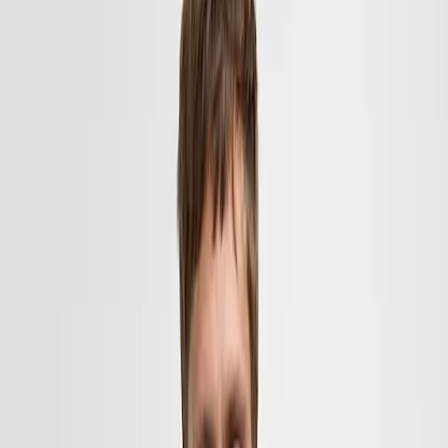
dotyczące
zakupów
podczas
wyprzedaży
Podobnie jak w przypadku każdego innego okresu świątecznego,
najprawdopodobniej zaznaczyłeś daty wyprzedaży w swoim
kalendarzu. Dlaczego miałbyś przepuścić jedną z najlepszych okazji
do odnowienia swojej garderoby po obniżonych cenach? Styczniowe
wyprzedaże są idealne do zdobycia zimowej odzieży najwyższej
jakości, takiej jak płaszcze lub
kurtki
, w nieodpartej cenie. Grubsze i
bardziej odporne na zimową pogodę ubrania i akcesoria tego typu
mogą osiągać wyższe temperatury niż te lżejsze, dlatego wyprzedaże
pojawiają się w najlepszym momencie roku. Czy wiesz, co to jest?