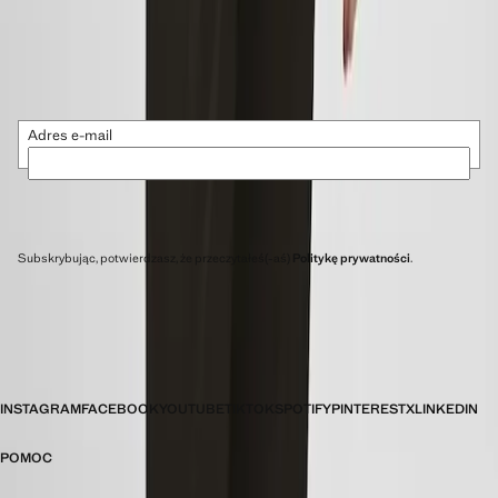
Otrzymuj ekskluzywne promocje, oferty prywatnej sprzedaży i
nowości
Adres e-mail
SUBSKRYBUJ
Subskrybując, potwierdzasz, że przeczytałeś(-aś)
Politykę prywatności
.
POLAND
INSTAGRAM
FACEBOOK
YOUTUBE
TIKTOK
SPOTIFY
PINTEREST
X
LINKEDIN
POMOC