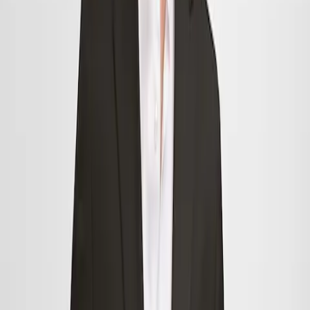
sprzedaż?
Wielu nazywa je świątecznymi wyprzedażami, ponieważ
rozpoczynają się dzień po
Reyes
, czyli 7 stycznia. Jeśli Ojciec
Gwiazdka nie był dla Ciebie łaskawy lub chciałeś więcej, wyprzedaże
są idealnym momentem, aby sprawić sobie przyjemność. A jak
długo trwają wyprzedaże? Można z nich korzystać przez około dwa
miesiące, ale zalecamy jak najszybsze
rozpoczęcie wyprzedaży
, aby
nie przegapić najlepszych strojów.
W każdym razie daty wyprzedaży nie są już tak sztywne, jak jeszcze
kilka lat temu. Dziś każdy sprzedawca może wybrać, kiedy
rozpocząć wyprzedaż, więc bardzo często można znaleźć sklepy
oferujące rabaty i oferty specjalne już od 1 stycznia. Tak więc, mając
noworocznego kaca, możesz zacząć badać, jakie będą Twoje
nadchodzące zakupy wyprzedażowe.
Czy prowadzona jest sprzedaż online?
Internet utrzymuje nas w kontakcie i nie inaczej jest w okresie
wyprzedaży. W dzisiejszych czasach (prawie) każda marka lub
sklep, który ma stronę internetową, oferuje również sprzedaż online.
Przygotuj się na zakupy w zaciszu własnego domu, siedząc na