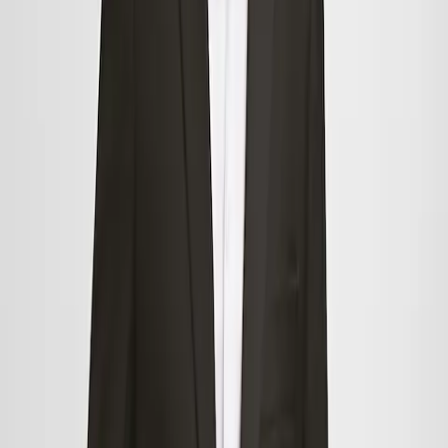
kanapie lub z łóżka, zanim wyłączysz lampkę nocną, i wypełnij swoją
torbę zakupową bez presji i o dowolnej porze dnia.
Oprócz tej swobody, kolejną zaletą zakupów online jest to, że możesz
zdobyć odzież i akcesoria, które są sprzedawane tylko online. W
rzeczywistości wiele marek, w tym Mango, oferuje wybór, którego nie
znajdziesz w sklepie stacjonarnym. Z tego powodu zalecamy, aby
podczas wyprzedaży zajrzeć do obu sklepów, aby upewnić się, że
niczego nie przegapisz i znajdziesz to, czego szukasz.