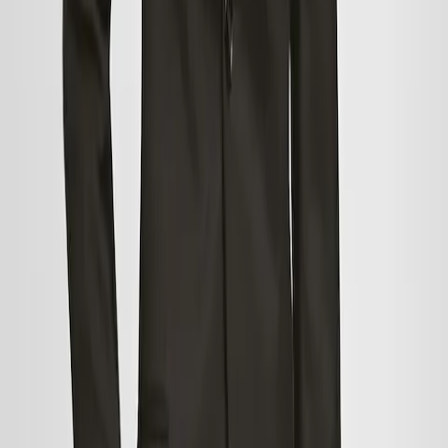
powinniśmy być w stanie cieszyć się przyjemnymi zakupami.
5.Nie możesz nic znaleźć? Nie wszystko stracone! Są dni, kiedy nie
czujemy się zbyt zainspirowani, więc dajmy wyprzedażom jeszcze
jedną szansę i spójrzmy na nie świeżym okiem.
Gdzie powinienem robić zakupy podczas
wyprzedaży?
Wiele rodzajów sprzedawców detalicznych, nie tylko modowych,
również bierze udział w wyprzedażach. Technologia, hotele, sklepy
meblowe... nawet sklepy spożywcze! Od stycznia do marca masz
szansę uzyskać zniżki w różnych sklepach. Jeśli szukasz
nowoczesnego stylu i dobrej jakości, odwiedź Mango. Przez cały
sezon, a także podczas wyprzedaży, znajdziesz zróżnicowany wybór
odzieży i akcesoriów dla całej rodziny: dla niej, dla niego i dla
najmłodszych. Nie przegap tych rekomendacji!