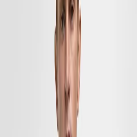
Już wyjaśniamy.
Nieodparta sprzedaż dla
kobiet
PŁASZCZE
SUKIENKI