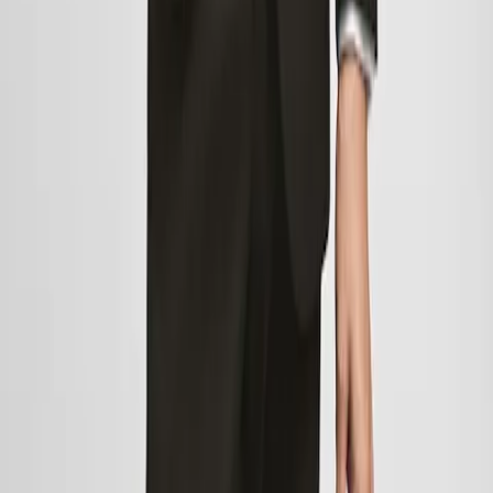
wyprzedaży
PŁASZCZE
SWETRY
KOSZULE
SPODNIE