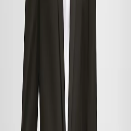
Mądre zakupy podczas
wyprzedaży