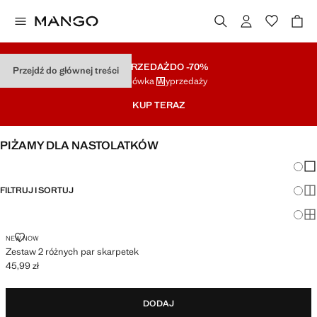
WYPRZEDAŻ
DO -70%
Przejdź do głównej treści
Końcówka Wyprzedaży
KUP TERAZ
PIŻAMY DLA NASTOLATKÓW
Zmian
Pok
FILTRUJ I SORTUJ
Pok
Po
ZESTAW 2 RÓŻNYCH PAR SKARPETEK
NEW NOW
Zestaw 2 różnych par skarpetek
45,99 zł
Aktualna cena [45,99 zł ]
DODAJ