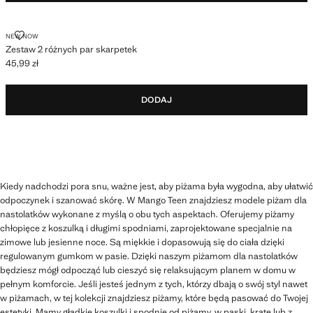
ZESTAW 2 RÓŻNYCH PAR SKARPETEK
NEW NOW
Zestaw 2 różnych par skarpetek
45,99 zł
Aktualna cena [45,99 zł ]
DODAJ
Kiedy nadchodzi pora snu, ważne jest, aby piżama była wygodna, aby ułatwić
odpoczynek i szanować skórę. W Mango Teen znajdziesz modele piżam dla
nastolatków wykonane z myślą o obu tych aspektach. Oferujemy piżamy
chłopięce z koszulką i długimi spodniami, zaprojektowane specjalnie na
zimowe lub jesienne noce. Są miękkie i dopasowują się do ciała dzięki
regulowanym gumkom w pasie. Dzięki naszym piżamom dla nastolatków
będziesz mógł odpocząć lub cieszyć się relaksującym planem w domu w
pełnym komforcie. Jeśli jesteś jednym z tych, którzy dbają o swój styl nawet
w piżamach, w tej kolekcji znajdziesz piżamy, które będą pasować do Twojej
estetyki. Mamy gładkie koszulki i spodnie od piżamy, w paski, kratę lub z