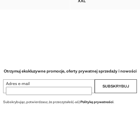
XXL
KURTKA WATER-REPELLENT 
Otrzymuj ekskluzywne promocje, oferty prywatnej sprzedaży i nowości
Adres e-mail
SUBSKRYBUJ
Subskrybując, potwierdzasz, że przeczytałeś(-aś)
Politykę prywatności
.