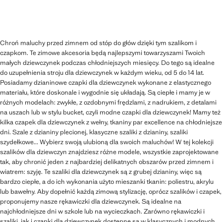
Chroń maluchy przed zimnem od stóp do głów dzięki tym szalikom i
czapkom. Te zimowe akcesoria będą najlepszymi towarzyszami Twoich
małych dziewczynek podczas chłodniejszych miesięcy. Do tego są idealne
do uzupełnienia stroju dla dziewczynek w każdym wieku, od 5 do 14 lat.
Posiadamy dzianinowe czapki dla dziewczynek wykonane z elastycznego
materiału, które doskonale i wygodnie się układają. Są ciepłe i mamy je w
różnych modelach: zwykłe, z ozdobnymi frędzlami, z nadrukiem, z detalami
na uszach lub w stylu bucket, czyli modne czapki dla dziewczynek! Mamy też
kilka czapek dla dziewczynek z wełny, tkaniny par excellence na chłodniejsze
dni. Szale z dzianiny plecionej, klasyczne szaliki z dzianiny, szaliki
szydełkowe... Wybierz swoją ulubioną dla swoich maluchów! W tej kolekcji
szalików dla dziewczyn znajdziesz różne modele, wszystkie zaprojektowane
tak, aby chronić jeden z najbardziej delikatnych obszarów przed zimnem i
wiatrem: szyję. Te szaliki dla dziewczynek są z grubej dzianiny, więc są
bardzo ciepłe, a do ich wykonania użyto mieszanki tkanin: poliestru, akrylu
lub bawełny. Aby dopełnić każdą zimową stylizację, oprócz szalików i czapek,
proponujemy nasze rękawiczki dla dziewczynek. Są idealne na
najchłodniejsze dni w szkole lub na wycieczkach. Zarówno rękawiczki i
szaliki, jak i czapki dla dziewczynek dostępne są w klasycznych i modnych