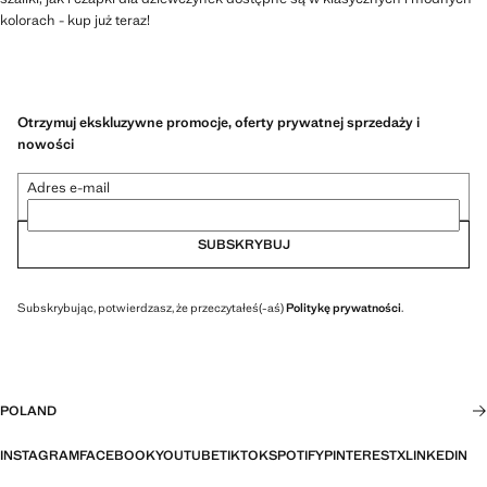
kolorach - kup już teraz!
Otrzymuj ekskluzywne promocje, oferty prywatnej sprzedaży i
nowości
Adres e-mail
SUBSKRYBUJ
Subskrybując, potwierdzasz, że przeczytałeś(-aś)
Politykę prywatności
.
POLAND
INSTAGRAM
FACEBOOK
YOUTUBE
TIKTOK
SPOTIFY
PINTEREST
X
LINKEDIN