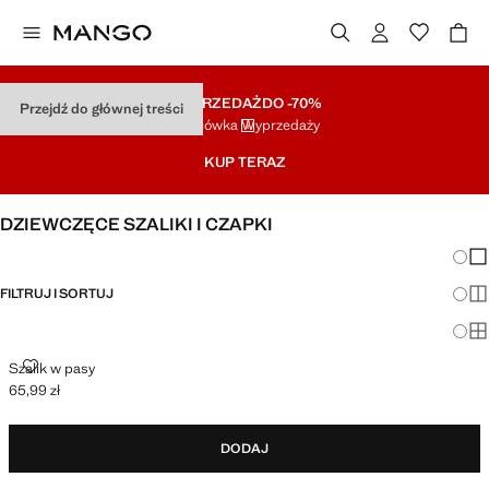
WYPRZEDAŻ
DO -70%
Przejdź do głównej treści
Końcówka Wyprzedaży
KUP TERAZ
DZIEWCZĘCE SZALIKI I CZAPKI
Zmian
Pok
FILTRUJ I SORTUJ
Pok
Po
SZALIK W PASY
Szalik w pasy
65,99 zł
Aktualna cena [65,99 zł ]
DODAJ