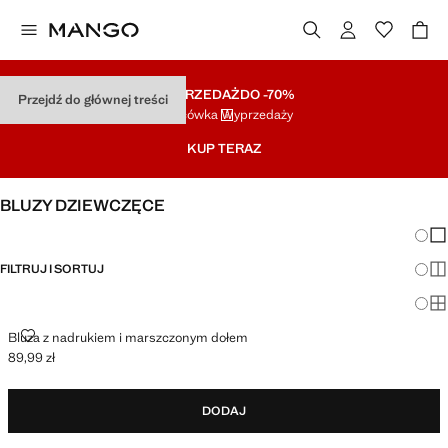
WYPRZEDAŻ
DO -70%
Przejdź do głównej treści
Końcówka Wyprzedaży
KUP TERAZ
BLUZY DZIEWCZĘCE
Zmian
Pok
FILTRUJ I SORTUJ
Pok
Po
BLUZA Z NADRUKIEM I MARSZCZONYM DOŁEM
Bluza z nadrukiem i marszczonym dołem
89,99 zł
Aktualna cena [89,99 zł ]
DODAJ