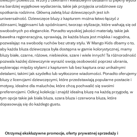
świeżym powietrzu. Wzory z cekinami i kwiatowymi detalami to piękny wybór
na bardziej wyjątkowe wydarzenia, takie jak przyjęcia urodzinowe czy
spotkania rodzinne. Główną zaletą bluz dziewczęcych jest ich
uniwersalność. Dziewczęce bluzy z kapturem można łatwo łączyć z
dżinsami, legginsami lub spódnicami, tworząc stylizacje, które wahają się od
swobodnych po eleganckie. Ponadto wysokiej jakości materiały, takie jak
bawełna regeneracyjna, sprawiają, że każda bluza jest miękka i wygodna,
pozwalając na swobodę ruchów bez utraty stylu. W Mango Kids dbamy o to,
aby każda bluza dziewczęca była dostępna w gamie kolorystycznej, mamy
bluzy białe, czarne, różowe, niebieskie, szare i wiele innych! Ta różnorodność
pozwala każdej dziewczynie wyrazić swoją osobowość poprzez ubrania,
wybierając między stylami z kapturem lub bez kaptura oraz unikalnymi
detalami, takimi jak szydełko lub wytłoczone wiadomości. Ponadto oferujemy
bluzy z licencjami dziewczęcymi, które przedstawiają popularne postacie i
motywy, idealne dla maluchów, które chcą pochwalić się swoimi
preferencjami. Odkryj kolekcję i znajdź idealną bluzę na każdą przygodę, w
tym opcje takie jak biała bluza, szara bluza i czerwona bluza, które
dopasowują się do każdego gustu.
Otrzymuj ekskluzywne promocje, oferty prywatnej sprzedaży i