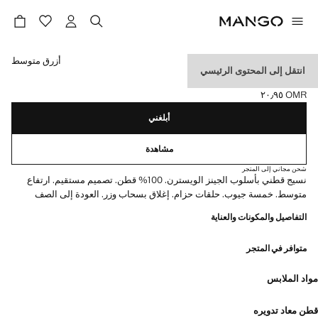
حدد اللون
أزرق متوسط
انتقل إلى المحتوى الرئيسي
جينز بقصة منتظمة
OMR ٢٠٫٩٥
السعر الحالي [OMR ٢٠٫٩٥ ]
أبلغني
مشاهدة
شحن مجاني إلى المتجر
نسيج قطني بأسلوب الجينز الويسترن. 100% قطن. تصميم مستقيم. ارتفاع
متوسط. خمسة جيوب. حلقات حزام. إغلاق بسحاب وزر. العودة إلى الصف
التفاصيل والمكونات والعناية
متوافر في المتجر
مواد الملابس
قطن معاد تدويره