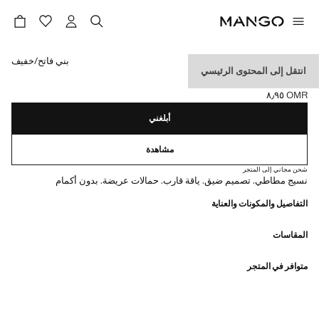
حدد اللون
بني فاتح/خفيف
انتقل إلى المحتوى الرئيسي
قميص بياقة عريضة بلا كم
OMR ٨٫٩٥
السعر الحالي [OMR ٨٫٩٥ ]
أبلغني
مشاهدة
شحن مجاني إلى المتجر
نسيج مطاطي. تصميم ضيق. ياقة قارب. حمالات عريضة. بدون أكمام
التفاصيل والمكونات والعناية
المقاسات
متوافر في المتجر