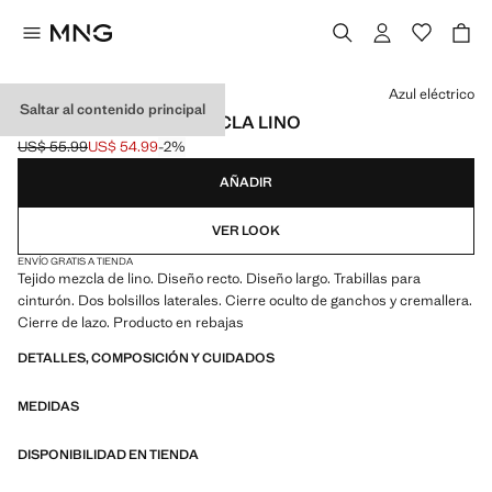
Selecciona un color
Azul eléctrico
Saltar al contenido principal
PANTALÓN RECTO MEZCLA LINO
US$ 55.99
US$ 54.99
-2%
Precio inicial tachado [US$ 55.99 ]
Precio actual [US$ 54.99 ]
AÑADIR
VER LOOK
ENVÍO GRATIS A TIENDA
Tejido mezcla de lino. Diseño recto. Diseño largo. Trabillas para
cinturón. Dos bolsillos laterales. Cierre oculto de ganchos y cremallera.
Cierre de lazo. Producto en rebajas
DETALLES, COMPOSICIÓN Y CUIDADOS
MEDIDAS
DISPONIBILIDAD EN TIENDA