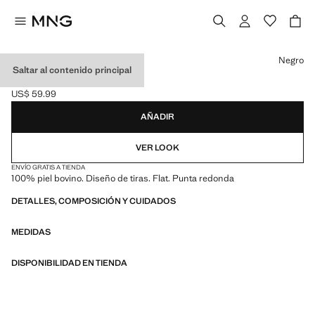
Selecciona un color
Negro
Saltar al contenido principal
SANDALIA TIRAS PIEL
US$ 59.99
Precio actual [US$ 59.99 ]
AÑADIR
VER LOOK
ENVÍO GRATIS A TIENDA
100% piel bovino. Diseño de tiras. Flat. Punta redonda
DETALLES, COMPOSICIÓN Y CUIDADOS
MEDIDAS
DISPONIBILIDAD EN TIENDA