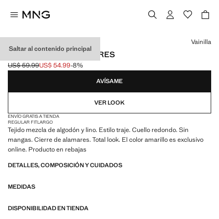
Selecciona un color
Vainilla
Saltar al contenido principal
CHALECO LINO ALAMARES
US$ 59.99
US$ 54.99
-8%
Precio inicial tachado [US$ 59.99 ]
Precio actual [US$ 54.99 ]
AVÍSAME
VER LOOK
ENVÍO GRATIS A TIENDA
REGULAR FIT
LARGO
Tejido mezcla de algodón y lino. Estilo traje. Cuello redondo. Sin
mangas. Cierre de alamares. Total look. El color amarillo es exclusivo
online. Producto en rebajas
DETALLES, COMPOSICIÓN Y CUIDADOS
MEDIDAS
DISPONIBILIDAD EN TIENDA