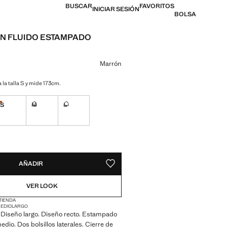
BUSCAR
FAVORITOS
INICIAR SESIÓN
BOLSA
N FLUIDO ESTAMPADO
l [US$ 59.99 ]
n color
Marrón
 la talla S y mide 173cm.
S
M
L
¡Últimas unidades!
ble ¡Lo quiero!
No disponible ¡Lo quiero!
No disponible ¡Lo quiero!
ADES!
E ¡LO QUIERO!
AÑADIR
GUARDAR COMO FAVORITO
VER LOOK
 TIENDA
MEDIO
LARGO
o. Diseño largo. Diseño recto. Estampado
edio. Dos bolsillos laterales. Cierre de