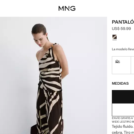
PANTALÓ
US$ 59.99
Precio actua
Selecciona u
La modelo lleva
XS
No disponi
¡ÚLTIMAS UNID
NO DISPONIBL
MEDIDAS
ENVÍO GRATIS A
WIDE LEG
TIRO 
Tejido fluid
cebra. Tiro m