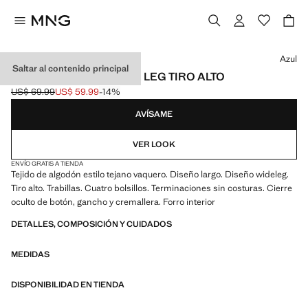
Selecciona un color
Azul
Saltar al contenido principal
PANTALÓN DENIM WIDE LEG TIRO ALTO
US$ 69.99
US$ 59.99
-14%
Precio inicial tachado [US$ 69.99 ]
Precio actual [US$ 59.99 ]
AVÍSAME
VER LOOK
ENVÍO GRATIS A TIENDA
Tejido de algodón estilo tejano vaquero. Diseño largo. Diseño wideleg.
Tiro alto. Trabillas. Cuatro bolsillos. Terminaciones sin costuras. Cierre
oculto de botón, gancho y cremallera. Forro interior
DETALLES, COMPOSICIÓN Y CUIDADOS
MEDIDAS
DISPONIBILIDAD EN TIENDA