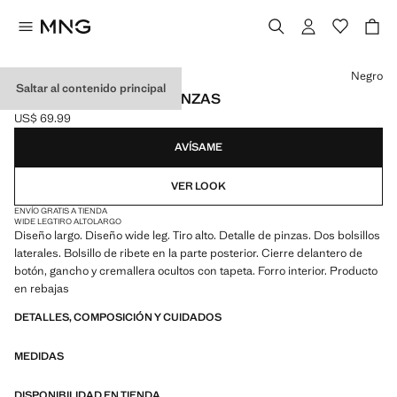
Selecciona un color
Negro
Saltar al contenido principal
PANTALÓN WIDE LEG PINZAS
US$ 69.99
Precio actual [US$ 69.99 ]
AVÍSAME
VER LOOK
ENVÍO GRATIS A TIENDA
WIDE LEG
TIRO ALTO
LARGO
Diseño largo. Diseño wide leg. Tiro alto. Detalle de pinzas. Dos bolsillos
laterales. Bolsillo de ribete en la parte posterior. Cierre delantero de
botón, gancho y cremallera ocultos con tapeta. Forro interior. Producto
en rebajas
DETALLES, COMPOSICIÓN Y CUIDADOS
MEDIDAS
DISPONIBILIDAD EN TIENDA