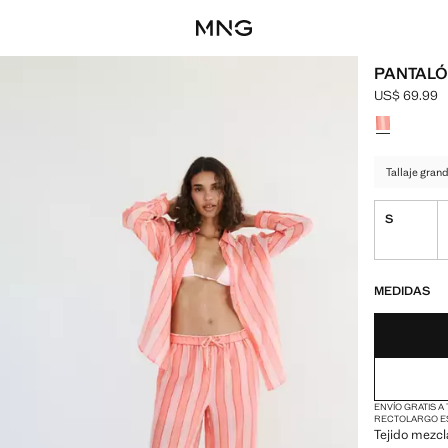
PANTALÓ
US$ 69.99
Precio actua
Selecciona u
Tallaje gran
S
¡ÚLTIMAS UNID
NO DISPONIBL
MEDIDAS
ENVÍO GRATIS A
RECTO
LARGO E
Tejido mezcla