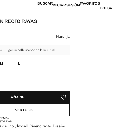
BUSCAR
FAVORITOS
INICIAR SESIÓN
BOLSA
N RECTO RAYAS
l [US$ 69.99 ]
n color
Naranja
de - Elige una talla menos de la habitual
M
L
ADES!
E ¡LO QUIERO!
AÑADIR
GUARDAR COMO FAVORITO
VER LOOK
 TIENDA
STÁNDAR
 de lino y lyocell. Diseño recto. Diseño