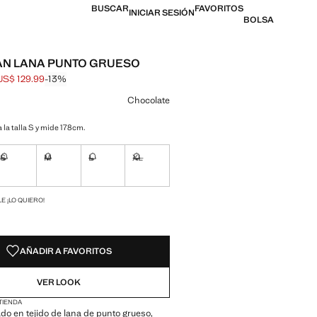
BUSCAR
FAVORITOS
INICIAR SESIÓN
BOLSA
N LANA PUNTO GRUESO
US$ 129.99
-13%
al tachado [US$ 149.99 ]
l [US$ 129.99 ]
n color
Chocolate
 la talla S y mide 178cm.
S
M
L
XL
ble ¡Lo quiero!
No disponible ¡Lo quiero!
No disponible ¡Lo quiero!
No disponible ¡Lo quiero!
No disponible ¡Lo quiero!
ADES!
E ¡LO QUIERO!
AÑADIR A FAVORITOS
VER LOOK
 TIENDA
o en tejido de lana de punto grueso,