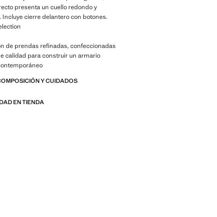
recto presenta un cuello redondo y
 Incluye cierre delantero con botones.
election
ón de prendas refinadas, confeccionadas
de calidad para construir un armario
 contemporáneo
COMPOSICIÓN Y CUIDADOS
IDAD EN TIENDA