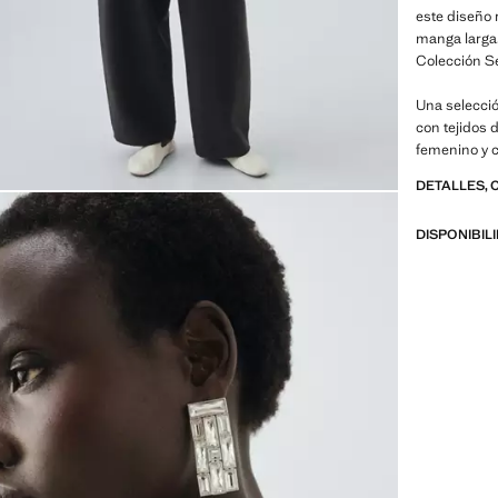
este diseño 
manga larga.
Colección S
Una selecci
con tejidos 
femenino y
DETALLES, 
DISPONIBIL