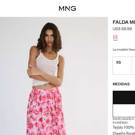
FALDA M
US$ 69.99
Precio actua
Selecciona u
La modelo lleva
XS
¡ÚLTIMAS UNID
NO DISPONIBL
MEDIDAS
ENVÍO GRATIS A
EVASÉ
MIDI
Tejido 100% 
Diseño floral