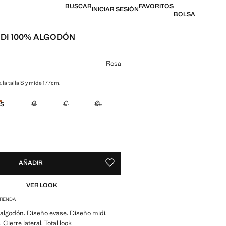
BUSCAR
FAVORITOS
INICIAR SESIÓN
BOLSA
IDI 100% ALGODÓN
l [US$ 69.99 ]
n color
Rosa
 la talla S y mide 177cm.
S
M
L
XL
¡Últimas unidades!
No disponible ¡Lo quiero!
No disponible ¡Lo quiero!
No disponible ¡Lo quiero!
ADES!
E ¡LO QUIERO!
AÑADIR
GUARDAR COMO FAVORITO
VER LOOK
 TIENDA
algodón. Diseño evase. Diseño midi.
. Cierre lateral. Total look