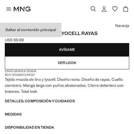
Selecciona un color
Naranja
Saltar al contenido principal
CAMISA MEZCLA LINO LYOCELL RAYAS
US$ 69.99
Precio actual [US$ 69.99 ]
AVÍSAME
VER LOOK
ENVÍO GRATIS A TIENDA
MUY HOLGADO
LARGO
Tejido mezcla de lino y lyocell. Diseño recto. Diseño de rayas. Cuello
camisero. Manga larga con puños abotonados. Cierre delantero con
botones. Total look
DETALLES, COMPOSICIÓN Y CUIDADOS
MEDIDAS
DISPONIBILIDAD EN TIENDA