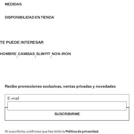
características avanzadas como tejidos bi-stretch, de secado rápido,
MEDIDAS
fácil planchado, termorreguladores, transpirables o repelentes al agua,
organizadas en tres categorías generales: Termorregulador, Funcional
DISPONIBILIDAD EN TIENDA
y Confort
TE PUEDE INTERESAR
HOMBRE
CAMISAS
SLIM FIT
NON-IRON
Recibe promociones exclusivas, ventas privadas y novedades
E-mail
SUSCRIBIRME
Al suscribirte, confirmas que has leído la
Política de privacidad
.