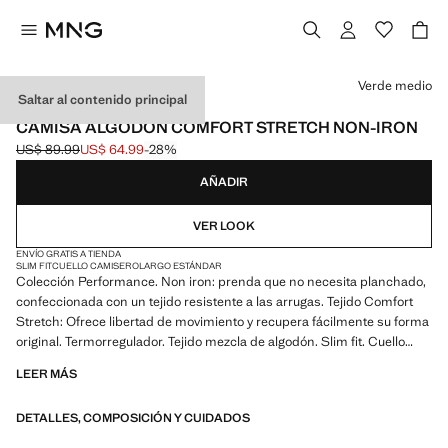
Selecciona un color
Verde medio
Saltar al contenido principal
PERFORMANCE
CAMISA ALGODÓN COMFORT STRETCH NON-IRON
US$ 89.99
US$ 64.99
-28%
Precio inicial tachado [US$ 89.99 ]
Precio actual [US$ 64.99 ]
AÑADIR
VER LOOK
ENVÍO GRATIS A TIENDA
SLIM FIT
CUELLO CAMISERO
LARGO ESTÁNDAR
Colección Performance. Non iron: prenda que no necesita planchado,
confeccionada con un tejido resistente a las arrugas. Tejido Comfort
Stretch: Ofrece libertad de movimiento y recupera fácilmente su forma
original. Termorregulador. Tejido mezcla de algodón. Slim fit. Cuello
clásico. Manga larga con puños abotonados. Cierre delantero con
LEER MÁS
botones. Bajo redondeado. Producto en rebajas
DETALLES, COMPOSICIÓN Y CUIDADOS
PERFORMANCE: Una colección de prendas confeccionadas con
fibras técnicas. Esta selección ofrece una amplia gama de