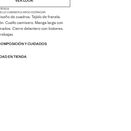
VER LOOK
 TIENDA
ELLO CAMISERO
LARGO ESTÁNDAR
Diseño de cuadros. Tejido de franela.
n. Cuello camisero. Manga larga con
nados. Cierre delantero con botones.
 rebajas
COMPOSICIÓN Y CUIDADOS
IDAD EN TIENDA