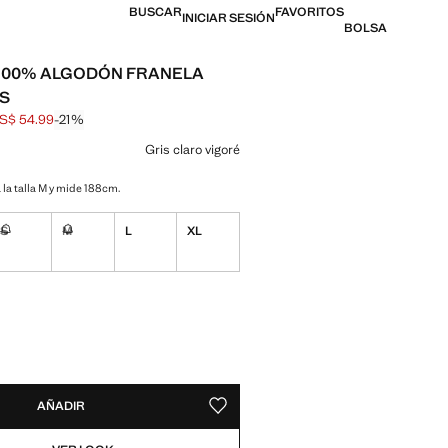
BUSCAR
FAVORITOS
INICIAR SESIÓN
BOLSA
100% ALGODÓN FRANELA
S
S$ 54.99
-21%
al tachado [US$ 69.99 ]
l [US$ 54.99 ]
n color
Gris claro vigoré
 la talla M y mide 188cm.
S
M
L
XL
No disponible ¡Lo quiero!
No disponible ¡Lo quiero!
ADES!
E ¡LO QUIERO!
AÑADIR
GUARDAR COMO FAVORITO