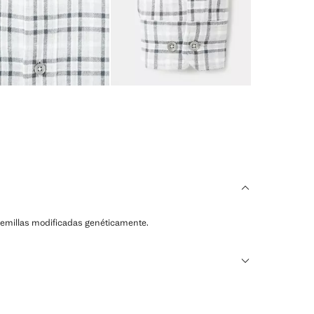
ni semillas modificadas genéticamente.
ransforman en nuevos tejidos.