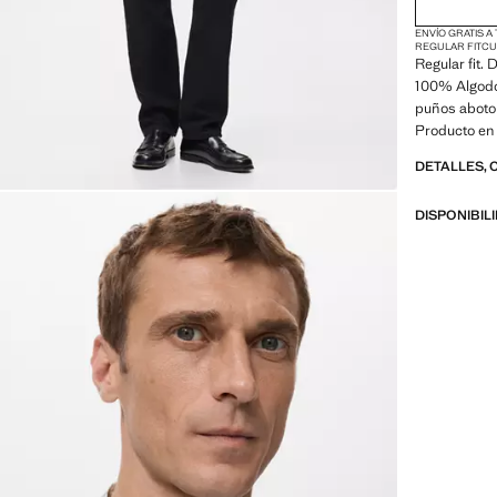
ENVÍO GRATIS A
REGULAR FIT
CU
Regular fit. 
100% Algodó
puños aboto
Producto en
DETALLES, 
DISPONIBIL