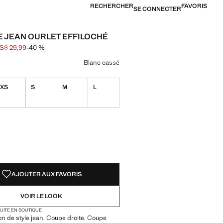
RECHERCHER
FAVORIS
SE CONNECTER
E JEAN OURLET EFFILOCHÉ
S$ 29,99
-40 %
barré [US$ 49,99 ]
[US$ 29,99 ]
ne couleur
nc cassé sélectionnée
Blanc cassé
XS
S
M
L
TÉS !
LE. JE LE VEUX !
AJOUTER AUX FAVORIS
VOIR LE LOOK
TUITE EN BOUTIQUE
on de style jean. Coupe droite. Coupe