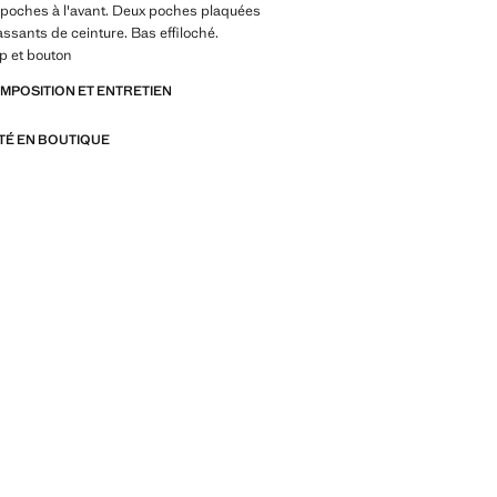
s poches à l'avant. Deux poches plaquées
Passants de ceinture. Bas effiloché.
p et bouton
OMPOSITION ET ENTRETIEN
ITÉ EN BOUTIQUE