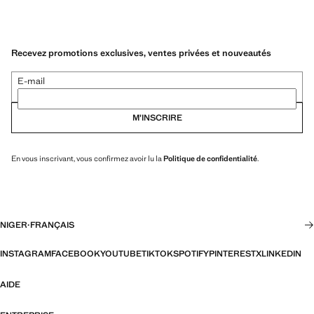
Recevez promotions exclusives, ventes privées et nouveautés
E-mail
M’INSCRIRE
En vous inscrivant, vous confirmez avoir lu la
Politique de confidentialité
.
NIGER
·
FRANÇAIS
INSTAGRAM
FACEBOOK
YOUTUBE
TIKTOK
SPOTIFY
PINTEREST
X
LINKEDIN
AIDE