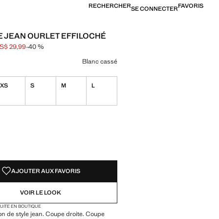
RECHERCHER
FAVORIS
SE CONNECTER
E JEAN OURLET EFFILOCHÉ
S$ 29,99
-40 %
barré [US$ 49,99 ]
[US$ 29,99 ]
ne couleur
Blanc cassé
XS
S
M
L
TÉS !
LE. JE LE VEUX !
AJOUTER AUX FAVORIS
VOIR LE LOOK
TUITE EN BOUTIQUE
on de style jean. Coupe droite. Coupe