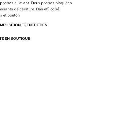
s poches à l'avant. Deux poches plaquées
Passants de ceinture. Bas effiloché.
p et bouton
OMPOSITION ET ENTRETIEN
ITÉ EN BOUTIQUE