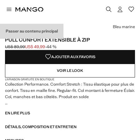
Choisissez une couleur
Couleur Bleu marine sélectionnée
Couleur Gris glacé
Bleu marine
Passer au contenu principal
PERFORMANCE
PULL CONFORT EXTENSIBLE À ZIP
US$ 89,99
US$ 49,99
-44 %
Prix initial barré [US$ 89,99 ]
Prix actuel [US$ 49,99 ]
AJOUTER AUX FAVORIS
VOIR LE LOOK
LIVRAISON GRATUITE EN BOUTIQUE
Collection Performance. Comfort Stretch : Tissu élastique pour plus de
confort. Tissu en maille fine. Regular-fit. Col montant à fermeture Éclair.
Col, manches et bas côtelés. Produit en solde
PERFORMANCE : une collection de vêtements confectionnés à partir
EN LIRE PLUS
de fibres techniques. Cette sélection présente une vaste gamme de
caractéristiques avancées telles que des tissus bi-stretch, à séchage
DÉTAILS, COMPOSITION ET ENTRETIEN
rapide, faciles à repasser, thermorégulateurs, respirants ou résistants
à l’eau, organisés en trois catégories générales : Thermorégulation,