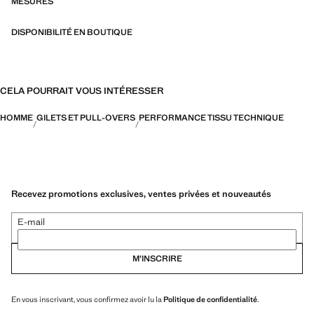
fonctionnalité et confort
MESURES
DISPONIBILITÉ EN BOUTIQUE
CELA POURRAIT VOUS INTÉRESSER
HOMME
GILETS ET PULL-OVERS
PERFORMANCE TISSU TECHNIQUE
Recevez promotions exclusives, ventes privées et nouveautés
E-mail
M’INSCRIRE
En vous inscrivant, vous confirmez avoir lu la
Politique de confidentialité
.