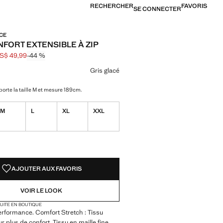
RECHERCHER
FAVORIS
SE CONNECTER
CE
NFORT EXTENSIBLE À ZIP
S$ 49,99
-44 %
barré [US$ 89,99 ]
[US$ 49,99 ]
ne couleur
Gris glacé
orte la taille M et mesure 189cm.
M
L
XL
XXL
TÉS !
LE. JE LE VEUX !
AJOUTER AUX FAVORIS
VOIR LE LOOK
TUITE EN BOUTIQUE
erformance. Comfort Stretch : Tissu
r plus de confort. Tissu en maille fine.