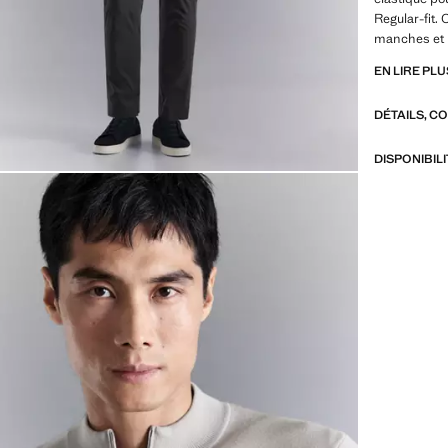
Regular-fit. 
manches et b
EN LIRE PLU
PERFORMANC
confectionné
DÉTAILS, C
sélection p
caractéristi
stretch, à s
DISPONIBIL
thermorégula
organisés en
Thermorégula