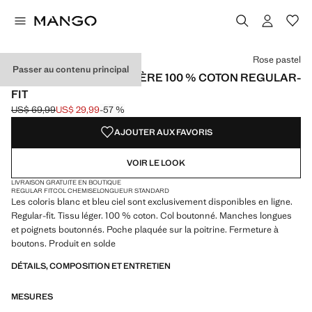
Choisissez une couleur
Couleur Bleu encre
Couleur Blanc
Couleur Rose pastel sélectionnée
Rose pastel
Passer au contenu principal
CHEMISE OXFORD LÉGÈRE 100 % COTON REGULAR-
FIT
US$ 69,99
US$ 29,99
-57 %
Prix initial barré [US$ 69,99 ]
Prix actuel [US$ 29,99 ]
AJOUTER AUX FAVORIS
VOIR LE LOOK
LIVRAISON GRATUITE EN BOUTIQUE
REGULAR FIT
COL CHEMISE
LONGUEUR STANDARD
Les coloris blanc et bleu ciel sont exclusivement disponibles en ligne.
Regular-fit. Tissu léger. 100 % coton. Col boutonné. Manches longues
et poignets boutonnés. Poche plaquée sur la poitrine. Fermeture à
boutons. Produit en solde
DÉTAILS, COMPOSITION ET ENTRETIEN
MESURES