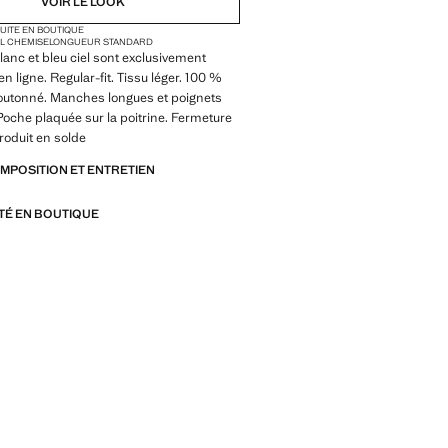
VOIR LE LOOK
TUITE EN BOUTIQUE
L CHEMISE
LONGUEUR STANDARD
blanc et bleu ciel sont exclusivement
n ligne. Regular-fit. Tissu léger. 100 %
boutonné. Manches longues et poignets
oche plaquée sur la poitrine. Fermeture
roduit en solde
OMPOSITION ET ENTRETIEN
ITÉ EN BOUTIQUE