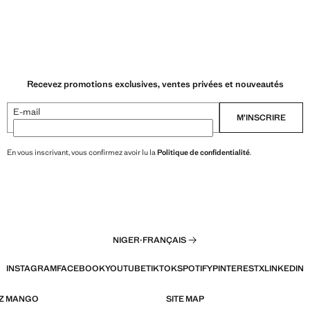
Recevez promotions exclusives, ventes privées et nouveautés
E-mail
M’INSCRIRE
En vous inscrivant, vous confirmez avoir lu la
Politique de confidentialité
.
NIGER
·
FRANÇAIS
INSTAGRAM
FACEBOOK
YOUTUBE
TIKTOK
SPOTIFY
PINTEREST
X
LINKEDIN
EZ MANGO
SITE MAP