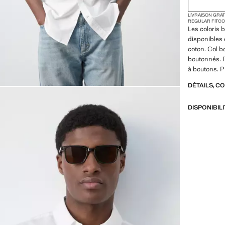
LIVRAISON GRA
REGULAR FIT
CO
Les coloris 
disponibles e
coton. Col 
boutonnés. P
à boutons. P
DÉTAILS, C
DISPONIBIL