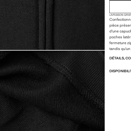
LIVRAISON GRA
Confectionné
pièce présen
d’une capuc
poches latéra
fermeture zi
tandis qu’un
DÉTAILS, C
DISPONIBIL