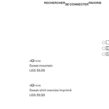
RECHERCHER
FAVORIS
SE CONNECTER
Cha
Af
Af
Af
SWEAT MOUNTAIN
NEW NOW
Sweat mountain
US$ 39,99
Prix actuel [US$ 39,99 ]
É
SWEAT-SHIRT OVERSIZE IMPRIMÉ
NEW NOW
Sweat-shirt oversize imprimé
US$ 39,99
Prix actuel [US$ 39,99 ]