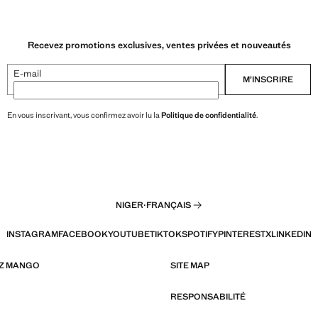
Recevez promotions exclusives, ventes privées et nouveautés
E-mail
M’INSCRIRE
En vous inscrivant, vous confirmez avoir lu la
Politique de confidentialité
.
NIGER
·
FRANÇAIS
INSTAGRAM
FACEBOOK
YOUTUBE
TIKTOK
SPOTIFY
PINTEREST
X
LINKEDIN
EZ MANGO
SITE MAP
RESPONSABILITÉ