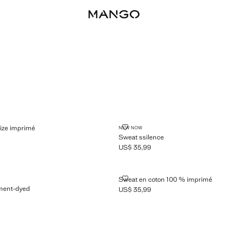
OVERSIZE IMPRIMÉ
SWEAT SSILENCE
size imprimé
NEW NOW
Sweat ssilence
5,99 ]
US$ 35,99
Prix actuel [US$ 35,99 ]
ON GARMENT-DYED
SWEAT EN COTON 100 % IMPRIM
Sweat en coton 100 % imprimé
rment-dyed
US$ 35,99
Prix actuel [US$ 35,99 ]
9,99 ]