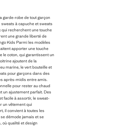
la garde-robe de tout garçon
 : sweats à capuche et sweats
eux qui recherchent une touche
rent une grande liberté de
ango Kids Parmi les modèles
uhaitent apporter une touche
 le coton, qui garantissent un
oitrine ajoutent de la
u marine, le vert bouteille et
weats pour garçons dans des
 les après-midis entre amis.
onnelle pour rester au chaud
 et un ajustement parfait. Des
facile à assortir, le sweat-
ur un vêtement qui
 il convient à toutes les
ne se démode jamais et se
 où qualité et design