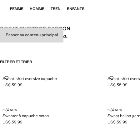
FEMME
HOMME
TEEN
ENFANTS
SWEAT-SHIRTS DE GARÇON
Passer au contenu principal
TOUT
LOOSE FIT
BALLOON
OVERSIZE
FILTRER ET TRIER
SWEAT-SHIRT OVERSIZE CAPUCHE
SWEAT-SHIRT 
Sweat-shirt oversize capuche
Sweat-shirt over
US$ 39,99
US$ 35,99
Prix actuel [US$ 39,99 ]
Prix actuel [US$ 3
SWEATER À CAPUCHE COTON
SWEAT BALL
NEW NOW
NEW NOW
Sweater à capuche coton
Sweat ballon ga
US$ 39,99
US$ 39,99
Prix actuel [US$ 39,99 ]
Prix actuel [US$ 3