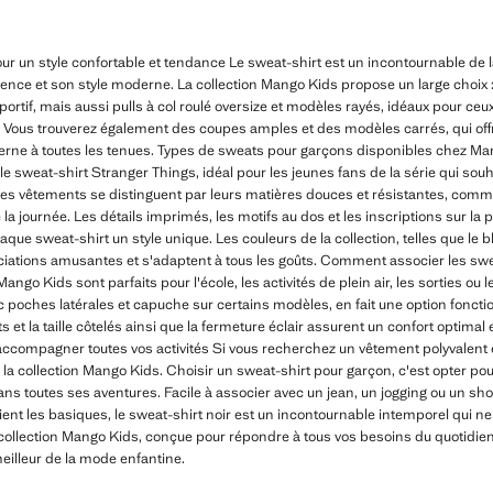
ur un style confortable et tendance Le sweat-shirt est un incontournable de 
alence et son style moderne. La collection Mango Kids propose un large choix
sportif, mais aussi pulls à col roulé oversize et modèles rayés, idéaux pour c
e. Vous trouverez également des coupes amples et des modèles carrés, qui off
rne à toutes les tenues. Types de sweats pour garçons disponibles chez M
e le sweat-shirt Stranger Things, idéal pour les jeunes fans de la série qui so
 Ces vêtements se distinguent par leurs matières douces et résistantes, comme
 la journée. Les détails imprimés, les motifs au dos et les inscriptions sur la p
que sweat-shirt un style unique. Les couleurs de la collection, telles que le ble
ociations amusantes et s'adaptent à tous les goûts. Comment associer les s
ngo Kids sont parfaits pour l'école, les activités de plein air, les sorties ou
 poches latérales et capuche sur certains modèles, en fait une option foncti
ts et la taille côtelés ainsi que la fermeture éclair assurent un confort optimal
compagner toutes vos activités Si vous recherchez un vêtement polyvalent et 
s la collection Mango Kids. Choisir un sweat-shirt pour garçon, c'est opter po
 toutes ses aventures. Facile à associer avec un jean, un jogging ou un short,
gient les basiques, le sweat-shirt noir est un incontournable intemporel qui 
collection Mango Kids, conçue pour répondre à tous vos besoins du quotidien,
meilleur de la mode enfantine.