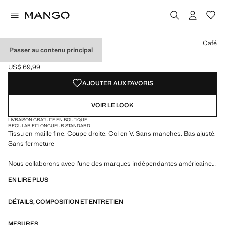
Choisissez une couleur
Couleur Café sélectionnée
Café
Passer au contenu principal
GILET MAILLE COL V
US$ 69,99
Prix actuel [US$ 69,99 ]
AJOUTER AUX FAVORIS
VOIR LE LOOK
LIVRAISON GRATUITE EN BOUTIQUE
REGULAR FIT
LONGUEUR STANDARD
Tissu en maille fine. Coupe droite. Col en V. Sans manches. Bas ajusté.
Sans fermeture
Nous collaborons avec l’une des marques indépendantes américaines
les plus singulières pour donner vie à une collection estivale à l’énergie
EN LIRE PLUS
audacieuse, où praticité et esthétique coexistent en parfait équilibre.
ECKHAUS LATTA x MANGO présente des silhouettes légères,
DÉTAILS, COMPOSITION ET ENTRETIEN
marquées par le layering et une approche conceptuelle, qui célèbrent
l’expression personnelle aussi bien au quotidien en milieu urbain que
lors d’occasions plus spéciales
MESURES