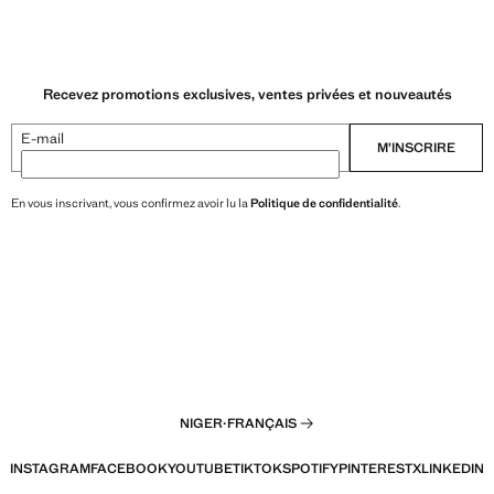
Recevez promotions exclusives, ventes privées et nouveautés
E-mail
M’INSCRIRE
En vous inscrivant, vous confirmez avoir lu la
Politique de confidentialité
.
NIGER
·
FRANÇAIS
INSTAGRAM
FACEBOOK
YOUTUBE
TIKTOK
SPOTIFY
PINTEREST
X
LINKEDIN