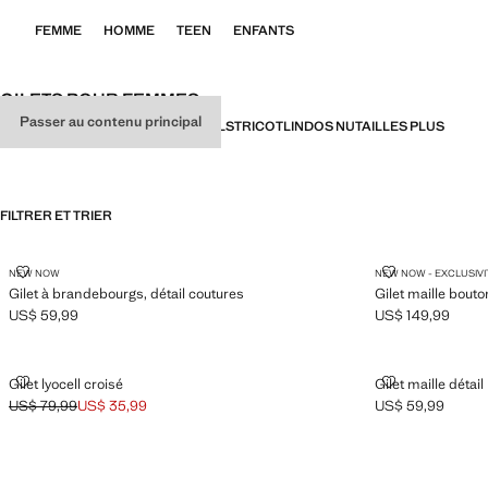
FEMME
HOMME
TEEN
ENFANTS
GILETS POUR FEMMES
Passer au contenu principal
TOUT
DE SOIRÉE
GILETS
ESSENTIELS
TRICOT
LIN
DOS NU
TAILLES PLUS
FILTRER ET TRIER
GILET À BRANDEBOURGS, DÉTAIL COUTURES
GILET MAILL
NEW NOW
NEW NOW - EXCLUSIVI
Gilet à brandebourgs, détail coutures
Gilet maille bout
US$ 59,99
US$ 149,99
Prix actuel [US$ 59,99 ]
Prix actuel [US$ 1
GILET LYOCELL CROISÉ
GILET MAILLE
Gilet lyocell croisé
Gilet maille détai
US$ 79,99
US$ 35,99
US$ 59,99
Prix initial barré [US$ 79,99 ]
Prix actuel [US$ 35,99 ]
Prix actuel [US$ 5