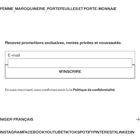
FEMME
MAROQUINERIE
PORTEFEUILLES ET PORTE-MONNAIE
Recevez promotions exclusives, ventes privées et nouveautés
E-mail
M’INSCRIRE
En vous inscrivant, vous confirmez avoir lu la
Politique de confidentialité
.
NIGER
·
FRANÇAIS
INSTAGRAM
FACEBOOK
YOUTUBE
TIKTOK
SPOTIFY
PINTEREST
X
LINKEDIN