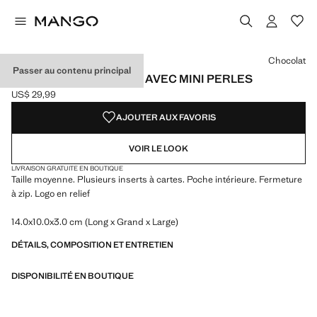
Choisissez une couleur
Couleur Jaune pastel
Couleur Bordeaux
Couleur Chocolat sélectionnée
Chocolat
Passer au contenu principal
PORTEFEUILLE MOYEN AVEC MINI PERLES
US$ 29,99
Prix actuel [US$ 29,99 ]
AJOUTER AUX FAVORIS
VOIR LE LOOK
LIVRAISON GRATUITE EN BOUTIQUE
Taille moyenne. Plusieurs inserts à cartes. Poche intérieure. Fermeture
à zip. Logo en relief
14.0x10.0x3.0 cm (Long x Grand x Large)
DÉTAILS, COMPOSITION ET ENTRETIEN
DISPONIBILITÉ EN BOUTIQUE