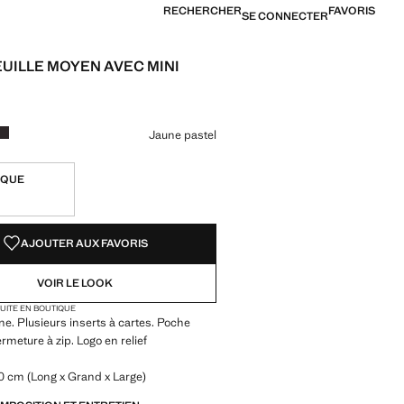
RECHERCHER
FAVORIS
SE CONNECTER
UILLE MOYEN AVEC MINI
[US$ 29,99 ]
ne couleur
ne pastel sélectionnée
ur Bordeaux
Couleur Chocolat
Jaune pastel
IQUE
TÉS !
LE. JE LE VEUX !
AJOUTER AUX FAVORIS
VOIR LE LOOK
TUITE EN BOUTIQUE
ne. Plusieurs inserts à cartes. Poche
ermeture à zip. Logo en relief
0 cm (Long x Grand x Large)