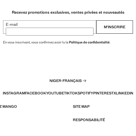
Recevez promotions exclusives, ventes privées et nouveautés
E-mail
M’INSCRIRE
En vous inscrivant, vous confirmez avoir lu la
Politique de confidentialité
.
NIGER
·
FRANÇAIS
INSTAGRAM
FACEBOOK
YOUTUBE
TIKTOK
SPOTIFY
PINTEREST
X
LINKEDIN
EZ MANGO
SITE MAP
RESPONSABILITÉ