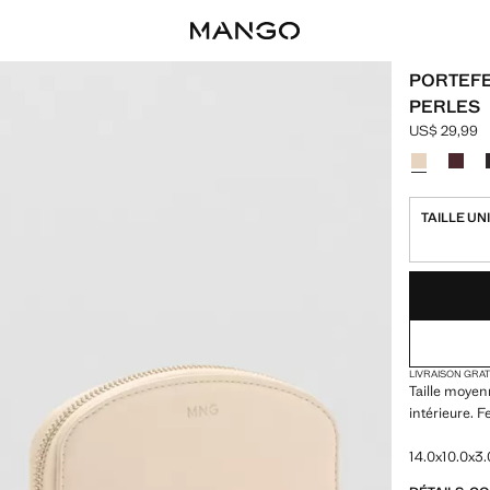
PORTEFE
PERLES
US$ 29,99
Prix actuel 
Choisissez u
Couleur Jau
Coule
TAILLE UN
DERNIÈRES UNI
NON DISPONIB
LIVRAISON GRA
Taille moyen
intérieure. F
14.0x10.0x3.