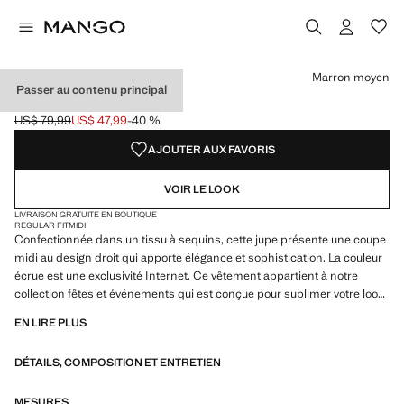
Choisissez une couleur
Couleur Marron moyen sélectionnée
Couleur Marron
Marron moyen
Passer au contenu principal
JUPE MIDI SEQUINS
US$ 79,99
US$ 47,99
-40 %
Prix initial barré [US$ 79,99 ]
Prix actuel [US$ 47,99 ]
AJOUTER AUX FAVORIS
VOIR LE LOOK
LIVRAISON GRATUITE EN BOUTIQUE
REGULAR FIT
MIDI
Confectionnée dans un tissu à sequins, cette jupe présente une coupe
midi au design droit qui apporte élégance et sophistication. La couleur
écrue est une exclusivité Internet. Ce vêtement appartient à notre
collection fêtes et événements qui est conçue pour sublimer votre look
lors d'occasions spéciales
EN LIRE PLUS
DÉTAILS, COMPOSITION ET ENTRETIEN
MESURES