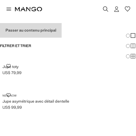
JUPES POUR FEMME
Passer au contenu principal
Chang
Aff
FILTRER ET TRIER
Aff
Af
JUPE TOTY
Jupe toty
US$ 79,99
Prix actuel [US$ 79,99 ]
JUPE ASYMÉTRIQUE AVEC DÉTAIL DENTELLE
NEW NOW
Jupe asymétrique avec détail dentelle
US$ 99,99
Prix actuel [US$ 99,99 ]