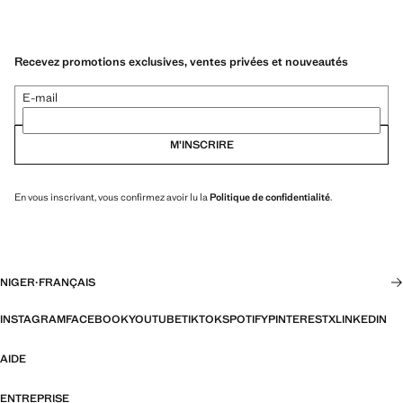
Recevez promotions exclusives, ventes privées et nouveautés
E-mail
M’INSCRIRE
En vous inscrivant, vous confirmez avoir lu la
Politique de confidentialité
.
NIGER
·
FRANÇAIS
INSTAGRAM
FACEBOOK
YOUTUBE
TIKTOK
SPOTIFY
PINTEREST
X
LINKEDIN
AIDE
ENTREPRISE