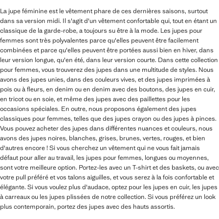
La jupe féminine est le vêtement phare de ces dernières saisons, surtout
dans sa version midi. Il s'agit d'un vêtement confortable qui, tout en étant un
classique de la garde-robe, a toujours su être à la mode. Les jupes pour
femmes sont très polyvalentes parce qu'elles peuvent être facilement
combinées et parce qu'elles peuvent être portées aussi bien en hiver, dans
leur version longue, qu'en été, dans leur version courte. Dans cette collection
pour femmes, vous trouverez des jupes dans une multitude de styles. Nous
avons des jupes unies, dans des couleurs vives, et des jupes imprimées à
pois ou à fleurs, en denim ou en denim avec des boutons, des jupes en cuir,
en tricot ou en soie, et même des jupes avec des paillettes pour les
occasions spéciales. En outre, nous proposons également des jupes
classiques pour femmes, telles que des jupes crayon ou des jupes à pinces.
Vous pouvez acheter des jupes dans différentes nuances et couleurs, nous
avons des jupes noires, blanches, grises, brunes, vertes, rouges, et bien
d'autres encore ! Si vous cherchez un vêtement qui ne vous fait jamais
défaut pour aller au travail, les jupes pour femmes, longues ou moyennes,
sont votre meilleure option. Portez-les avec un T-shirt et des baskets, ou avec
votre pull préféré et vos talons aiguilles, et vous serez à la fois confortable et
élégante. Si vous voulez plus d'audace, optez pour les jupes en cuir, les jupes
à carreaux ou les jupes plissées de notre collection. Si vous préférez un look
plus contemporain, portez des jupes avec des hauts assortis.