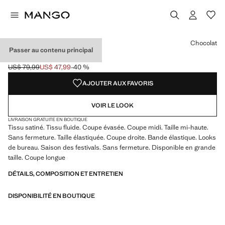
Choisissez une couleur
Couleur Noir
Couleur Bordeaux
Couleur Saumon
Chocolat
Passer au contenu principal
JUPE MIDI SATINÉE
US$ 79,99
US$ 47,99
-40 %
Prix initial barré [US$ 79,99 ]
Prix actuel [US$ 47,99 ]
AJOUTER AUX FAVORIS
VOIR LE LOOK
LIVRAISON GRATUITE EN BOUTIQUE
Tissu satiné. Tissu fluide. Coupe évasée. Coupe midi. Taille mi-haute.
Sans fermeture. Taille élastiquée. Coupe droite. Bande élastique. Looks
de bureau. Saison des festivals. Sans fermeture. Disponible en grande
taille. Coupe longue
DÉTAILS, COMPOSITION ET ENTRETIEN
DISPONIBILITÉ EN BOUTIQUE