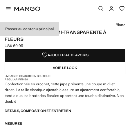
Choisissez une couleur
Blanc
Passer au contenu principal
JUPE EN CROCHET SEMI-TRANSPARENTE À
FLEURS
US$ 69,99
Prix actuel [US$ 69,99 ]
AJOUTER AUX FAVORIS
VOIR LE LOOK
LIVRAISON GRATUITE EN BOUTIQUE
REGULAR FIT
MIDI
Confectionnée en crochet, cette jupe présente une coupe midi et
droite. La taille élastique ajustable assure un ajustement confortable,
tandis que les broderies florales apportent une touche distinctive. Non
doublé
DÉTAILS, COMPOSITION ET ENTRETIEN
MESURES