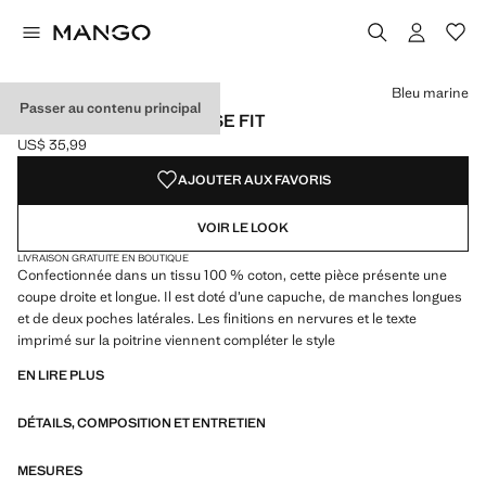
Choisissez une couleur
Couleur Bleu marine sélectionnée
Bleu marine
Passer au contenu principal
SWEAT CAPUCHE LOOSE FIT
US$ 35,99
Prix actuel [US$ 35,99 ]
AJOUTER AUX FAVORIS
VOIR LE LOOK
LIVRAISON GRATUITE EN BOUTIQUE
Confectionnée dans un tissu 100 % coton, cette pièce présente une
coupe droite et longue. Il est doté d’une capuche, de manches longues
et de deux poches latérales. Les finitions en nervures et le texte
imprimé sur la poitrine viennent compléter le style
EN LIRE PLUS
DÉTAILS, COMPOSITION ET ENTRETIEN
MESURES