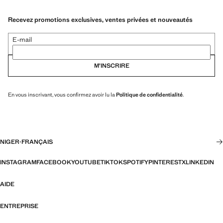
Recevez promotions exclusives, ventes privées et nouveautés
E-mail
M’INSCRIRE
En vous inscrivant, vous confirmez avoir lu la
Politique de confidentialité
.
NIGER
·
FRANÇAIS
INSTAGRAM
FACEBOOK
YOUTUBE
TIKTOK
SPOTIFY
PINTEREST
X
LINKEDIN
AIDE
ENTREPRISE