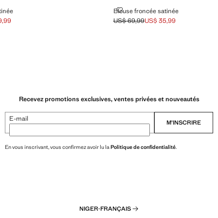
ÉE SATINÉE
BLOUSE FRONCÉE SATINÉE
tinée
Blouse froncée satinée
9,99
US$ 69,99
US$ 35,99
[US$ 59,99 ]
9,99 ]
Prix initial barré [US$ 69,99 ]
Prix actuel [US$ 35,99 ]
Recevez promotions exclusives, ventes privées et nouveautés
E-mail
M’INSCRIRE
En vous inscrivant, vous confirmez avoir lu la
Politique de confidentialité
.
NIGER
·
FRANÇAIS