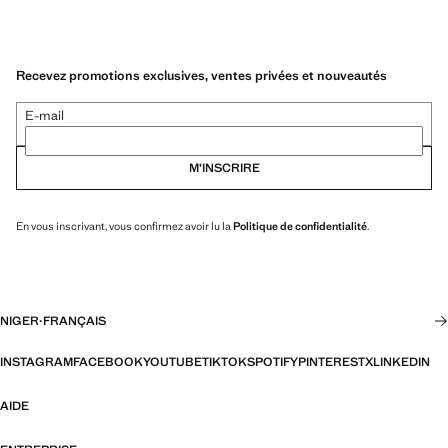
Recevez promotions exclusives, ventes privées et nouveautés
E-mail
M’INSCRIRE
En vous inscrivant, vous confirmez avoir lu la
Politique de confidentialité
.
NIGER
·
FRANÇAIS
INSTAGRAM
FACEBOOK
YOUTUBE
TIKTOK
SPOTIFY
PINTEREST
X
LINKEDIN
AIDE