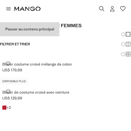
BLAZERS AJUSTÉS POUR FEMMES
Passer au contenu principal
Chang
Aff
FILTRER ET TRIER
Aff
Af
BLAZER COSTUME CROISÉ MÉLANGE DE COTON
Blazer costume croisé mélange de coton
US$ 179,99
Prix actuel [US$ 179,99 ]
DISPONIBLE PLUS
BLAZER DE COSTUME CROISÉ AVEC CEINTURE
Blazer de costume croisé avec ceinture
US$ 129,99
Prix actuel [US$ 129,99 ]
Rouge
+2 couleurs
+
2