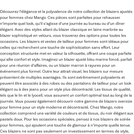
Découvrez l'élégance et la polyvalence de notre collection de blazers ajustés
pour femmes chez Mango. Ces pièces sont parfaites pour rehausser
n'importe quel look, qu'il s'agisse d'une journée au bureau ou d'un dîner
élégant. Avec des styles allant du blazer classique en laine marbrée au
blazer sophistiqué en velours, vous trouverez des options pour toutes les
occasions. Les blazers et vestes de tailleur pour femmes sont idéaux pour
celles qui recherchent une touche de sophistication sans effort. Leur
conception structurée met en valeur la silhouette, offrant une coupe parfaite
qui allie confort et style. Imaginez un blazer ajusté bleu marine foncé, parfait
pour une réunion d'affaires, ou un blazer marron à rayures pour un
événement plus formel. Outre leur attrait visuel, les blazers sur mesure
présentent de multiples avantages. Ils sont extrêmement polyvalents et
peuvent être associés à des robes ou des pantalons de tailleur pour un look
élégant ou à des jeans pour un style plus décontracté. Les tissus de qualité,
tels que le lin et le lyocell, vous assurent un confort optimal tout au long de la
journée. Vous pouvez également découvrir notre gamme de blazers oversize
pour femme pour un style moderne et décontracté. Chez Mango, notre
collection comprend une variété de couleurs et de tissus, du noir élégant aux
pastels doux. Pour les occasions spéciales, pensez à nos blazers de soirée
pour femmes, qui ajoutent une touche de glamour à n'importe quelle tenue.
Ces blazers ne sont pas seulement un investissement en termes de style,