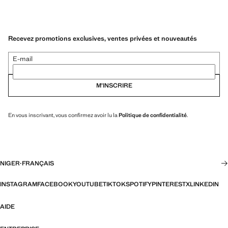
Recevez promotions exclusives, ventes privées et nouveautés
E-mail
M’INSCRIRE
En vous inscrivant, vous confirmez avoir lu la
Politique de confidentialité
.
NIGER
·
FRANÇAIS
INSTAGRAM
FACEBOOK
YOUTUBE
TIKTOK
SPOTIFY
PINTEREST
X
LINKEDIN
AIDE