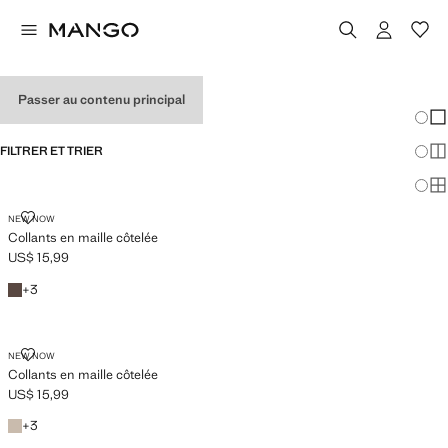
COLLANTS FILLE
Passer au contenu principal
Chang
Aff
FILTRER ET TRIER
Aff
Af
COLLANTS EN MAILLE CÔTELÉE
NEW NOW
Collants en maille côtelée
US$ 15,99
Prix actuel [US$ 15,99 ]
Marron
+3 couleurs
+
3
COLLANTS EN MAILLE CÔTELÉE
NEW NOW
Collants en maille côtelée
US$ 15,99
Prix actuel [US$ 15,99 ]
Marron moyen
+3 couleurs
+
3