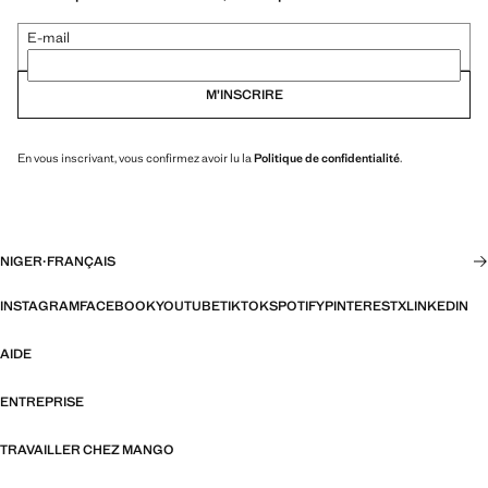
E-mail
M’INSCRIRE
En vous inscrivant, vous confirmez avoir lu la
Politique de confidentialité
.
NIGER
·
FRANÇAIS
INSTAGRAM
FACEBOOK
YOUTUBE
TIKTOK
SPOTIFY
PINTEREST
X
LINKEDIN
AIDE
ENTREPRISE
TRAVAILLER CHEZ MANGO