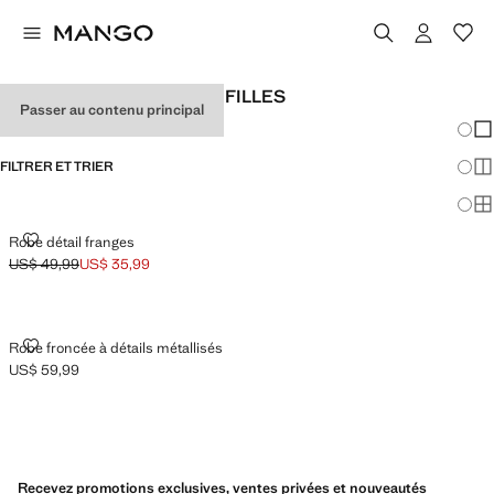
ROBES DE SOIRÉE POUR FILLES
Passer au contenu principal
Chang
Aff
FILTRER ET TRIER
Aff
Af
ROBE DÉTAIL FRANGES
Robe détail franges
US$ 49,99
US$ 35,99
Prix initial barré [US$ 49,99 ]
Prix actuel [US$ 35,99 ]
ROBE FRONCÉE À DÉTAILS MÉTALLISÉS
Robe froncée à détails métallisés
US$ 59,99
Prix actuel [US$ 59,99 ]
Recevez promotions exclusives, ventes privées et nouveautés